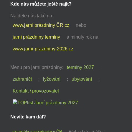
Kde nás můžete ještě najít?
Najdete nás také na:
www.jarní prázdniny ČR.cz
nebo
jarní prázdniny termíny
a minulý rok na
www.jarni-prazdniny-2026.cz
Menu pro jarní prázdniny:
termíny 2027
:
zahraničí
:
lyžování
:
ubytování
:
Kontakt / provozovatel
Nevíte kam dál?
skiareály a sjezdovky v ČR
Přehled skiareálů a