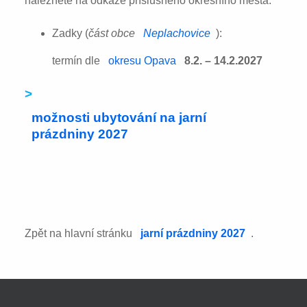
naleznete na odkaze příslušného okresního města:
Zadky (
část obce
Neplachovice
):
termín dle
okresu Opava
8.2. – 14.2.2027
>
možnosti ubytování na jarní
prázdniny 2027
Zpět na hlavní stránku
jarní prázdniny 2027
.