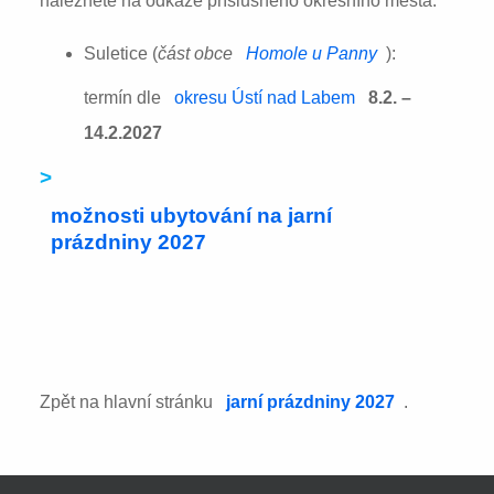
naleznete na odkaze příslušného okresního města:
Suletice (
část obce
Homole u Panny
):
termín dle
okresu Ústí nad Labem
8.2. –
14.2.2027
>
možnosti ubytování na jarní
prázdniny 2027
Zpět na hlavní stránku
jarní prázdniny 2027
.