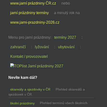
www.jarní prázdniny ČR.cz
nebo
jarní prázdniny termíny
a minulý rok na
www.jarni-prazdniny-2026.cz
Menu pro jarní prázdniny:
termíny 2027
:
zahraničí
:
lyžování
:
ubytování
:
Kontakt / provozovatel
Nevíte kam dál?
skiareály a sjezdovky v ČR
Přehled skiareálů a
sjezdovek v ČR.
školní prázdniny
Přehled termínů všech školních