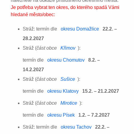
naleznete na odkaze příslušného okresního města:
Je potřeba vybrat ten okres, do kterého spadá Vámi
hledané město/obec:
Stráž: termín dle
okresu Domažlice
22.2. –
28.2.2027
Stráž (
část obce
Křimov
):
termín dle
okresu Chomutov
8.2. –
14.2.2027
Stráž (
část obce
Sušice
):
termín dle
okresu Klatovy
15.2. – 21.2.2027
Stráž (
část obce
Mirotice
):
termín dle
okresu Písek
1.2. – 7.2.2027
Stráž: termín dle
okresu Tachov
22.2. –