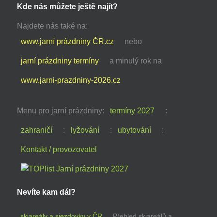
Kde nás můžete ještě najít?
Najdete nás také na:
www.jarní prázdniny ČR.cz
nebo
jarní prázdniny termíny
a minulý rok na
www.jarni-prazdniny-2026.cz
Menu pro jarní prázdniny:
termíny 2027
:
zahraničí
:
lyžování
:
ubytování
:
Kontakt / provozovatel
Nevíte kam dál?
skiareály a sjezdovky v ČR
Přehled skiareálů a