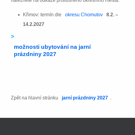
naleznete na odkaze příslušného okresního města:
Křimov: termín dle
okresu Chomutov
8.2. –
14.2.2027
>
možnosti ubytování na jarní
prázdniny 2027
Zpět na hlavní stránku
jarní prázdniny 2027
.