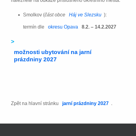
naleznete na odkaze příslušného okresního města:
Smolkov (
část obce
Háj ve Slezsku
):
termín dle
okresu Opava
8.2. – 14.2.2027
>
možnosti ubytování na jarní
prázdniny 2027
Zpět na hlavní stránku
jarní prázdniny 2027
.