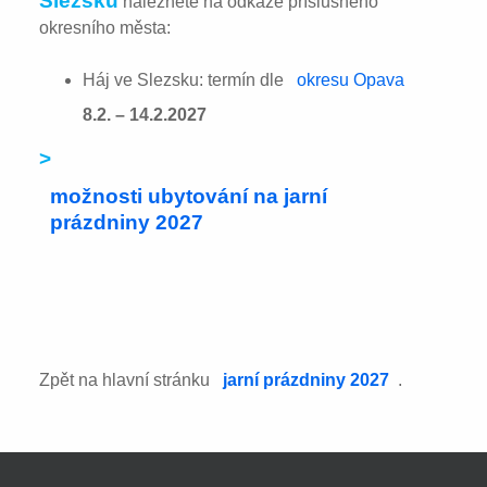
Slezsku
naleznete na odkaze příslušného
okresního města:
Háj ve Slezsku: termín dle
okresu Opava
8.2. – 14.2.2027
>
možnosti ubytování na jarní
prázdniny 2027
Zpět na hlavní stránku
jarní prázdniny 2027
.