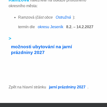
naleznete na odkaze příslušného
okresního města:
Ramzová (
část obce
Ostružná
):
termín dle
okresu Jeseník
8.2. – 14.2.2027
>
možnosti ubytování na jarní
prázdniny 2027
Zpět na hlavní stránku
jarní prázdniny 2027
.