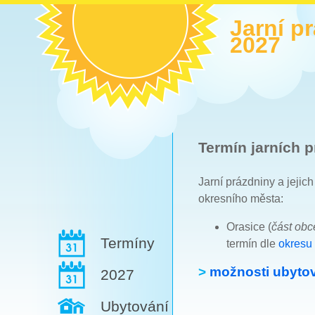
Jarní p
2027
Termín jarních p
Jarní prázdniny a jejic
okresního města:
Orasice (
část ob
Termíny
termín dle
okresu
>
možnosti ubytov
2027
Ubytování