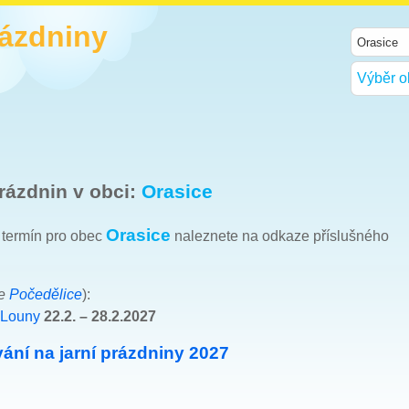
rázdniny
Výběr o
rázdnin v obci:
Orasice
Orasice
h termín pro obec
naleznete na odkaze příslušného
ce
Počedělice
):
 Louny
22.2. – 28.2.2027
ání na jarní prázdniny 2027