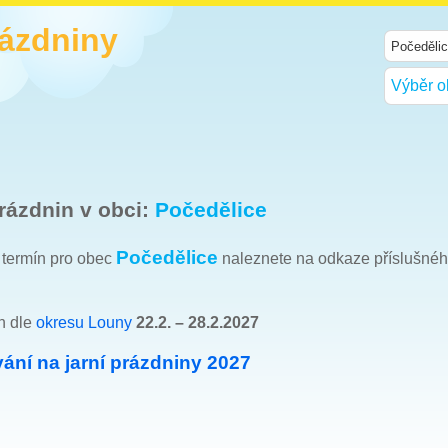
rázdniny
Výběr o
rázdnin v obci:
Počedělice
Počedělice
h termín pro obec
naleznete na odkaze příslušné
n dle
okresu Louny
22.2. – 28.2.2027
ání na jarní prázdniny 2027