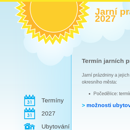
Jarní p
2027
Termín jarních p
Jarní prázdniny a jejic
okresního města:
Počedělice: termí
Termíny
>
možnosti ubytov
2027
Ubytování