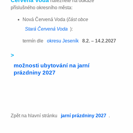
Červená Voda
naleznete na odkaze
příslušného okresního města:
Nová Červená Voda (
část obce
Stará Červená Voda
):
termín dle
okresu Jeseník
8.2. – 14.2.2027
>
možnosti ubytování na jarní
prázdniny 2027
Zpět na hlavní stránku
jarní prázdniny 2027
.