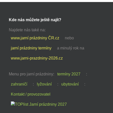
Kde nás můžete ještě najít?
Najdete nás také na:
www.jarní prázdniny ČR.cz
nebo
jarní prázdniny termíny
a minulý rok na
www.jarni-prazdniny-2026.cz
Menu pro jarní prázdniny:
termíny 2027
:
zahraničí
:
lyžování
:
ubytování
:
Kontakt / provozovatel