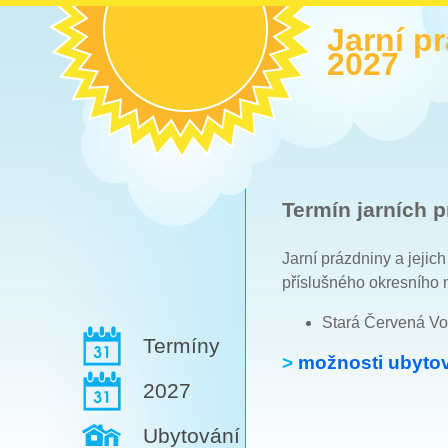
Jarní p
2027
Termín jarních p
Jarní prázdniny a jejic
příslušného okresního 
Stará Červená Vo
Termíny
>
možnosti ubytov
2027
Ubytování