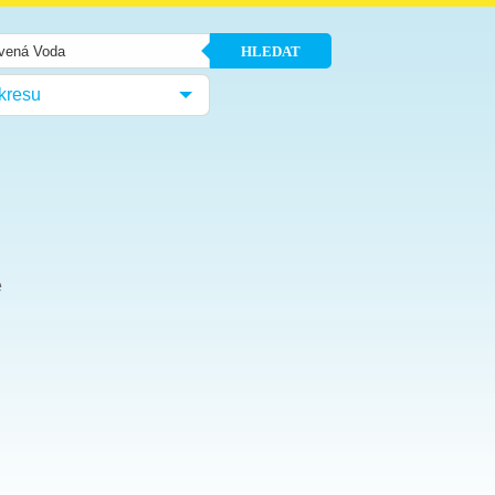
HLEDAT
kresu
e