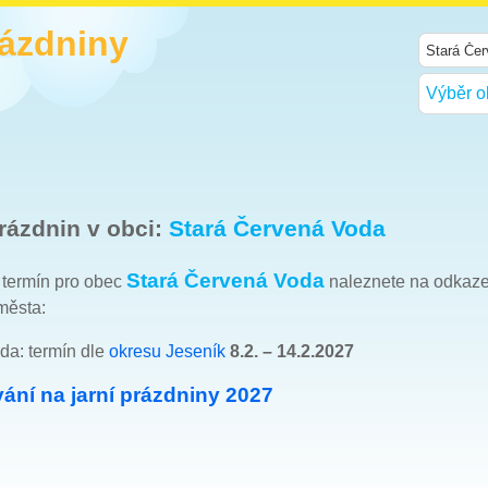
rázdniny
Výběr o
rázdnin v obci:
Stará Červená Voda
Stará Červená Voda
h termín pro obec
naleznete na odkaz
města:
da: termín dle
okresu Jeseník
8.2. – 14.2.2027
ání na jarní prázdniny 2027