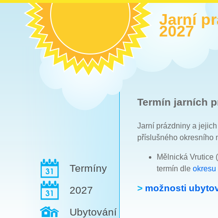
Jarní p
2027
Termín jarních p
Jarní prázdniny a jejic
příslušného okresního 
Mělnická Vrutice (
Termíny
termín dle
okresu
>
možnosti ubytov
2027
Ubytování