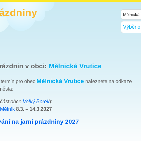
rázdniny
Výběr o
rázdnin v obci:
Mělnická Vrutice
Mělnická Vrutice
h termín pro obec
naleznete na odkaze
města:
část obce
Velký Borek
):
 Mělník
8.3. – 14.3.2027
ání na jarní prázdniny 2027