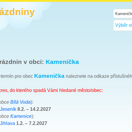
rázdniny
Výběr o
rázdnin v obci:
Kamenička
Kamenička
h termín pro obec
naleznete na odkaze příslušné
okres, do kterého spadá Vámi hledané město/obec:
 obce
Bílá Voda
):
 Jeseník
8.2. – 14.2.2027
 obce
Kamenice
):
Jihlava
1.2. – 7.2.2027