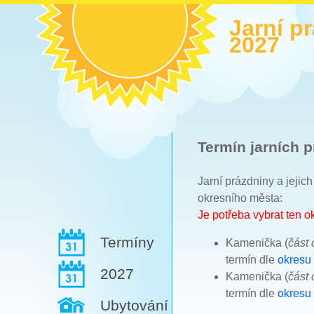
Jarní p
2027
Termín jarních p
Jarní prázdniny a jejic
okresního města:
Je potřeba vybrat ten 
Termíny
Kamenička (
část
termín dle
okresu
2027
Kamenička (
část
termín dle
okresu 
Ubytování