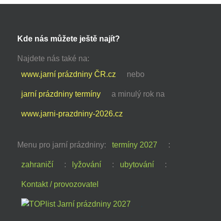
Kde nás můžete ještě najít?
Najdete nás také na:
www.jarní prázdniny ČR.cz
nebo
jarní prázdniny termíny
a minulý rok na
www.jarni-prazdniny-2026.cz
Menu pro jarní prázdniny:
termíny 2027
:
zahraničí
:
lyžování
:
ubytování
:
Kontakt / provozovatel