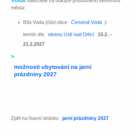
Voda
naleznete na odkaze příslušného okresního
města:
Bílá Voda (
část obce
Červená Voda
):
termín dle
okresu Ústí nad Orlicí
15.2. –
21.2.2027
>
možnosti ubytování na jarní
prázdniny 2027
Zpět na hlavní stránku
jarní prázdniny 2027
.