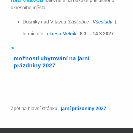
nad Vltavou
naleznete na odkaze příslušného
okresního města:
Dušníky nad Vltavou (
část obce
Všestudy
):
termín dle
okresu Mělník
8.3. – 14.3.2027
>
možnosti ubytování na jarní
prázdniny 2027
Zpět na hlavní stránku
jarní prázdniny 2027
.