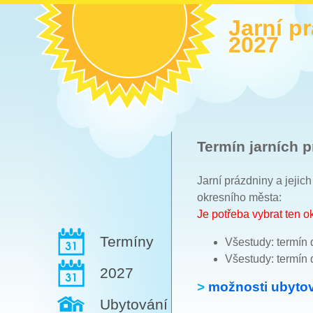
Jarní p
2027
Termín jarních p
Jarní prázdniny a jejic
okresního města:
Je potřeba vybrat ten 
Termíny
Všestudy: termín 
Všestudy: termín 
2027
>
možnosti ubytov
Ubytování