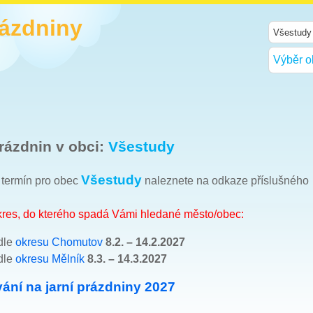
rázdniny
Výběr o
rázdnin v obci:
Všestudy
Všestudy
h termín pro obec
naleznete na odkaze příslušného
okres, do kterého spadá Vámi hledané město/obec:
dle
okresu Chomutov
8.2. – 14.2.2027
dle
okresu Mělník
8.3. – 14.3.2027
ání na jarní prázdniny 2027