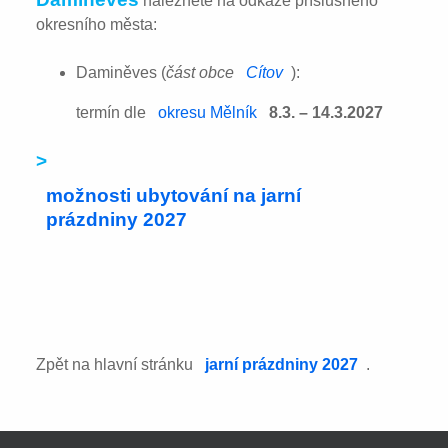
naleznete na odkaze příslušného
okresního města:
Daminěves (
část obce
Cítov
):
termín dle
okresu Mělník
8.3. – 14.3.2027
>
možnosti ubytování na jarní
prázdniny 2027
Zpět na hlavní stránku
jarní prázdniny 2027
.