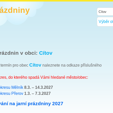
rázdniny
Výběr o
rázdnin v obci:
Cítov
Cítov
h termín pro obec
naleznete na odkaze příslušného
okres, do kterého spadá Vámi hledané město/obec:
okresu Mělník
8.3. – 14.3.2027
okresu Přerov
1.3. – 7.3.2027
ání na jarní prázdniny 2027