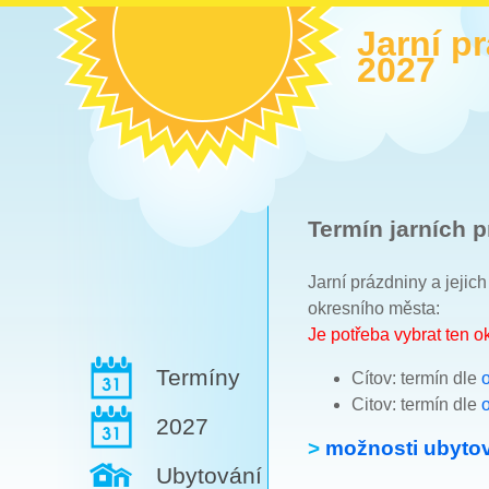
Jarní p
2027
Termín jarních p
Jarní prázdniny a jejic
okresního města:
Je potřeba vybrat ten 
Termíny
Cítov: termín dle
Citov: termín dle
2027
>
možnosti ubytov
Ubytování