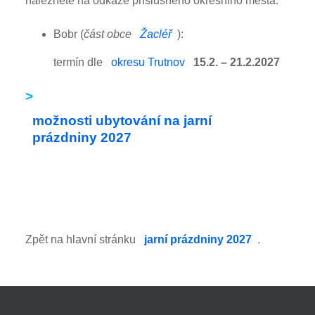
naleznete na odkaze příslušného okresního města:
Bobr (
část obce
Žacléř
):
termín dle
okresu Trutnov
15.2. – 21.2.2027
>
možnosti ubytování na jarní
prázdniny 2027
Zpět na hlavní stránku
jarní prázdniny 2027
.