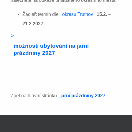
naleznete na odkaze příslušného okresního města:
Žacléř: termín dle
okresu Trutnov
15.2. –
21.2.2027
>
možnosti ubytování na jarní
prázdniny 2027
Zpět na hlavní stránku
jarní prázdniny 2027
.