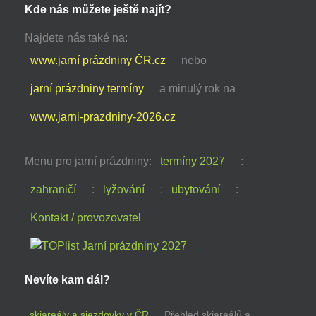
Kde nás můžete ještě najít?
Najdete nás také na:
www.jarní prázdniny ČR.cz
nebo
jarní prázdniny termíny
a minulý rok na
www.jarni-prazdniny-2026.cz
Menu pro jarní prázdniny:
termíny 2027
:
zahraničí
:
lyžování
:
ubytování
:
Kontakt / provozovatel
Nevíte kam dál?
skiareály a sjezdovky v ČR
Přehled skiareálů a