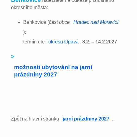
naleznete na odkaze příslušného
okresního města:
Benkovice (
část obce
Hradec nad Moravicí
):
termín dle
okresu Opava
8.2. – 14.2.2027
>
možnosti ubytování na jarní
prázdniny 2027
Zpět na hlavní stránku
jarní prázdniny 2027
.