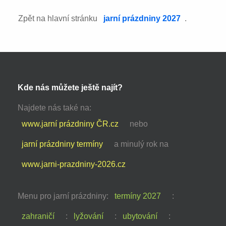
Zpět na hlavní stránku
jarní prázdniny 2027
.
Kde nás můžete ještě najít?
Najdete nás také na:
www.jarní prázdniny ČR.cz
nebo
jarní prázdniny termíny
a minulý rok na
www.jarni-prazdniny-2026.cz
Menu pro jarní prázdniny:
termíny 2027
:
zahraničí
:
lyžování
:
ubytování
: