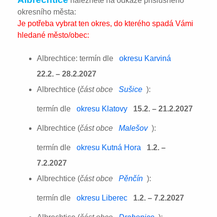
naleznete na odkaze příslušného
okresního města:
Je potřeba vybrat ten okres, do kterého spadá Vámi
hledané město/obec:
Albrechtice: termín dle
okresu Karviná
22.2. – 28.2.2027
Albrechtice (
část obce
Sušice
):
termín dle
okresu Klatovy
15.2. – 21.2.2027
Albrechtice (
část obce
Malešov
):
termín dle
okresu Kutná Hora
1.2. –
7.2.2027
Albrechtice (
část obce
Pěnčín
):
termín dle
okresu Liberec
1.2. – 7.2.2027