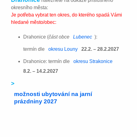
naleznete na odkaze příslušného
okresního města:
Je potřeba vybrat ten okres, do kterého spadá Vámi
hledané město/obec:
Drahonice (
část obce
Lubenec
):
termín dle
okresu Louny
22.2. – 28.2.2027
Drahonice: termín dle
okresu Strakonice
8.2. – 14.2.2027
>
možnosti ubytování na jarní
prázdniny 2027