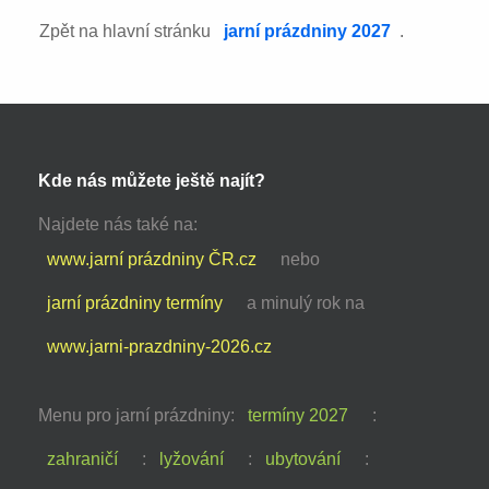
Zpět na hlavní stránku
jarní prázdniny 2027
.
Kde nás můžete ještě najít?
Najdete nás také na:
www.jarní prázdniny ČR.cz
nebo
jarní prázdniny termíny
a minulý rok na
www.jarni-prazdniny-2026.cz
Menu pro jarní prázdniny:
termíny 2027
:
zahraničí
:
lyžování
:
ubytování
: