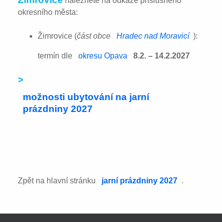
naleznete na odkaze příslušného
okresního města:
Žimrovice (
část obce
Hradec nad Moravicí
):
termín dle
okresu Opava
8.2. – 14.2.2027
>
možnosti ubytování na jarní
prázdniny 2027
Zpět na hlavní stránku
jarní prázdniny 2027
.