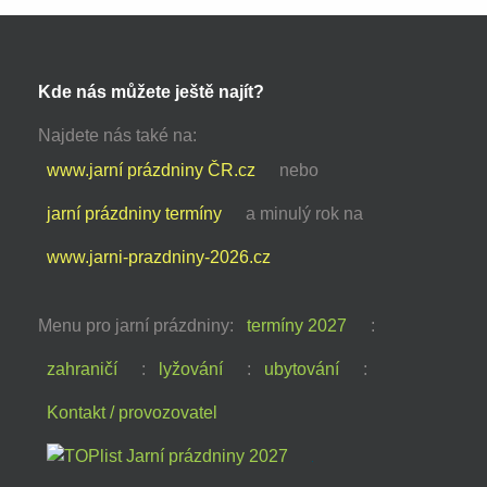
Kde nás můžete ještě najít?
Najdete nás také na:
www.jarní prázdniny ČR.cz
nebo
jarní prázdniny termíny
a minulý rok na
www.jarni-prazdniny-2026.cz
Menu pro jarní prázdniny:
termíny 2027
:
zahraničí
:
lyžování
:
ubytování
:
Kontakt / provozovatel