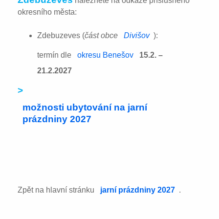
naleznete na odkaze příslušného
okresního města:
Zdebuzeves (
část obce
Divišov
):
termín dle
okresu Benešov
15.2. –
21.2.2027
>
možnosti ubytování na jarní
prázdniny 2027
Zpět na hlavní stránku
jarní prázdniny 2027
.