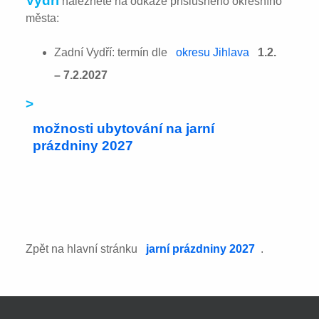
Vydří
naleznete na odkaze příslušného okresního
města:
Zadní Vydří: termín dle
okresu Jihlava
1.2.
– 7.2.2027
>
možnosti ubytování na jarní
prázdniny 2027
Zpět na hlavní stránku
jarní prázdniny 2027
.