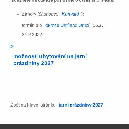
naleznete na odkaze příslušného okresního města:
Záhory (
část obce
Kunvald
):
termín dle
okresu Ústí nad Orlicí
15.2. –
21.2.2027
>
možnosti ubytování na jarní
prázdniny 2027
Zpět na hlavní stránku
jarní prázdniny 2027
.