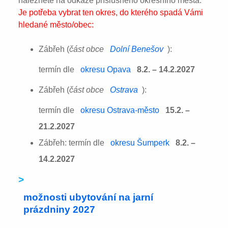
naleznete na odkaze příslušného okresního města:
Je potřeba vybrat ten okres, do kterého spadá Vámi
hledané město/obec:
Zábřeh (
část obce
Dolní Benešov
):
termín dle
okresu Opava
8.2. – 14.2.2027
Zábřeh (
část obce
Ostrava
):
termín dle
okresu Ostrava-město
15.2. –
21.2.2027
Zábřeh: termín dle
okresu Šumperk
8.2. –
14.2.2027
>
možnosti ubytování na jarní
prázdniny 2027