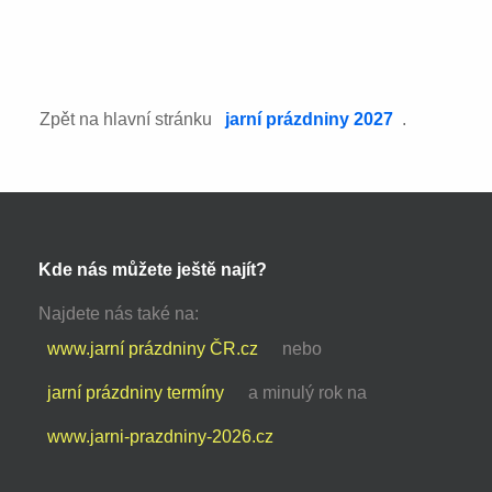
Zpět na hlavní stránku
jarní prázdniny 2027
.
Kde nás můžete ještě najít?
Najdete nás také na:
www.jarní prázdniny ČR.cz
nebo
jarní prázdniny termíny
a minulý rok na
www.jarni-prazdniny-2026.cz