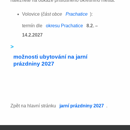
naleznete na odkaze příslušného okresního města:
Volovice (
část obce
Prachatice
):
termín dle
okresu Prachatice
8.2. –
14.2.2027
>
možnosti ubytování na jarní
prázdniny 2027
Zpět na hlavní stránku
jarní prázdniny 2027
.