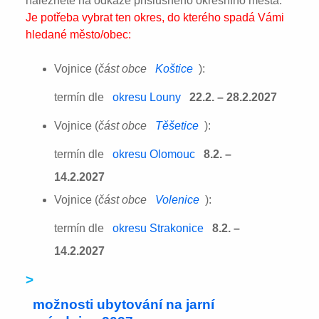
naleznete na odkaze příslušného okresního města:
Je potřeba vybrat ten okres, do kterého spadá Vámi
hledané město/obec:
Vojnice (
část obce
Koštice
):
termín dle
okresu Louny
22.2. – 28.2.2027
Vojnice (
část obce
Těšetice
):
termín dle
okresu Olomouc
8.2. –
14.2.2027
Vojnice (
část obce
Volenice
):
termín dle
okresu Strakonice
8.2. –
14.2.2027
>
možnosti ubytování na jarní