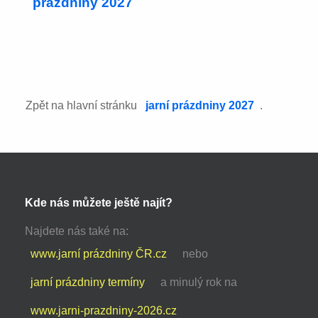
prázdniny 2027
Zpět na hlavní stránku
jarní prázdniny 2027
.
Kde nás můžete ještě najít?
Najdete nás také na:
www.jarní prázdniny ČR.cz
nebo
jarní prázdniny termíny
a minulý rok na
www.jarni-prazdniny-2026.cz