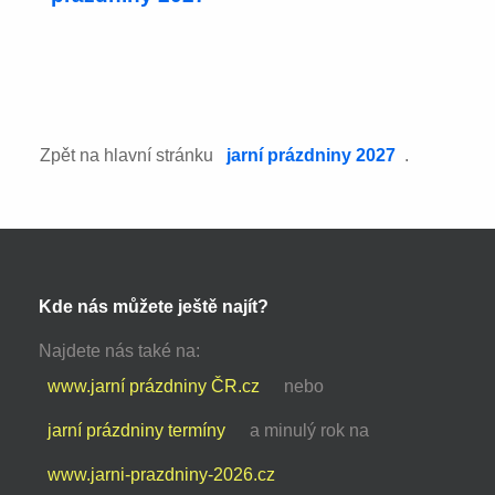
Zpět na hlavní stránku
jarní prázdniny 2027
.
Kde nás můžete ještě najít?
Najdete nás také na:
www.jarní prázdniny ČR.cz
nebo
jarní prázdniny termíny
a minulý rok na
www.jarni-prazdniny-2026.cz