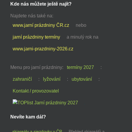
Kde nás můžete ještě najít?
Najdete nás také na:
www.jarní prázdniny ČR.cz
nebo
jarní prázdniny termíny
a minulý rok na
www.jarni-prazdniny-2026.cz
Menu pro jarní prázdniny:
termíny 2027
:
zahraničí
:
lyžování
:
ubytování
:
Kontakt / provozovatel
Nevíte kam dál?
skiareály a sjezdovky v ČR
Přehled skiareálů a