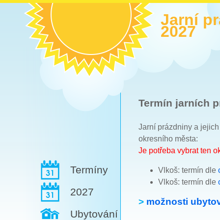
Jarní p
2027
Termín jarních p
Jarní prázdniny a jejic
okresního města:
Je potřeba vybrat ten 
Termíny
Vlkoš: termín dle
Vlkoš: termín dle
2027
>
možnosti ubytov
Ubytování