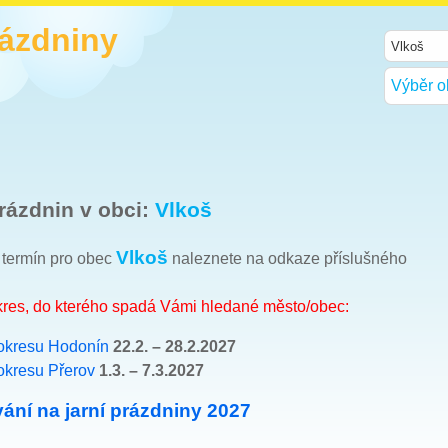
rázdniny
Výběr o
rázdnin v obci:
Vlkoš
Vlkoš
h termín pro obec
naleznete na odkaze příslušného
okres, do kterého spadá Vámi hledané město/obec:
okresu Hodonín
22.2. – 28.2.2027
okresu Přerov
1.3. – 7.3.2027
ání na jarní prázdniny 2027