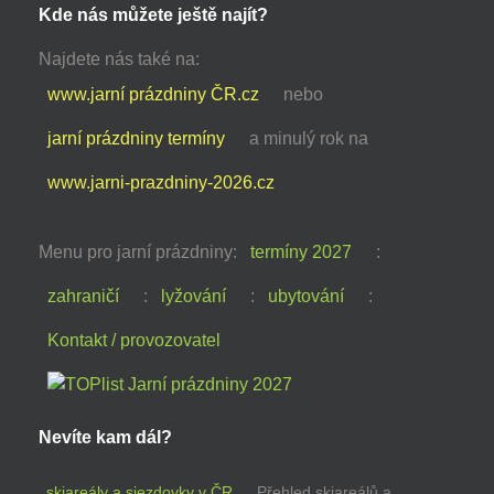
Kde nás můžete ještě najít?
Najdete nás také na:
www.jarní prázdniny ČR.cz
nebo
jarní prázdniny termíny
a minulý rok na
www.jarni-prazdniny-2026.cz
Menu pro jarní prázdniny:
termíny 2027
:
zahraničí
:
lyžování
:
ubytování
:
Kontakt / provozovatel
Nevíte kam dál?
skiareály a sjezdovky v ČR
Přehled skiareálů a