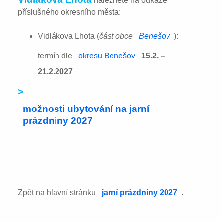
naleznete na odkaze
příslušného okresního města:
Vidlákova Lhota (
část obce
Benešov
):
termín dle
okresu Benešov
15.2. –
21.2.2027
>
možnosti ubytování na jarní
prázdniny 2027
Zpět na hlavní stránku
jarní prázdniny 2027
.