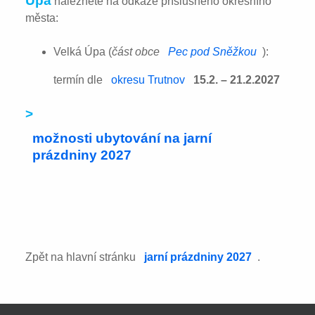
Úpa
naleznete na odkaze příslušného okresního
města:
Velká Úpa (
část obce
Pec pod Sněžkou
):
termín dle
okresu Trutnov
15.2. – 21.2.2027
>
možnosti ubytování na jarní
prázdniny 2027
Zpět na hlavní stránku
jarní prázdniny 2027
.