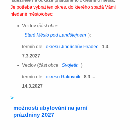
naleznete na odkaze příslušného okresního města:
Je potřeba vybrat ten okres, do kterého spadá Vámi
hledané město/obec:
Veclov (
část obce
Staré Město pod Landštejnem
):
termín dle
okresu Jindřichův Hradec
1.3. –
7.3.2027
Veclov (
část obce
Svojetín
):
termín dle
okresu Rakovník
8.3. –
14.3.2027
>
možnosti ubytování na jarní
prázdniny 2027