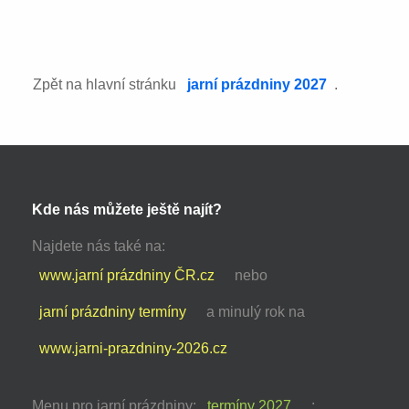
Zpět na hlavní stránku
jarní prázdniny 2027
.
Kde nás můžete ještě najít?
Najdete nás také na:
www.jarní prázdniny ČR.cz
nebo
jarní prázdniny termíny
a minulý rok na
www.jarni-prazdniny-2026.cz
Menu pro jarní prázdniny:
termíny 2027
: