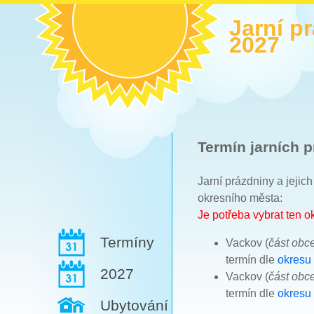
Jarní p
2027
Termín jarních p
Jarní prázdniny a jejic
okresního města:
Je potřeba vybrat ten 
Termíny
Vackov (
část obc
termín dle
okresu
2027
Vackov (
část obc
termín dle
okresu
Ubytování