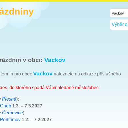
rázdniny
Výběr o
rázdnin v obci:
Vackov
Vackov
h termín pro obec
naleznete na odkaze příslušného
okres, do kterého spadá Vámi hledané město/obec:
e
Plesná
):
 Cheb
1.3. – 7.3.2027
e
Černovice
):
 Pelhřimov
1.2. – 7.2.2027