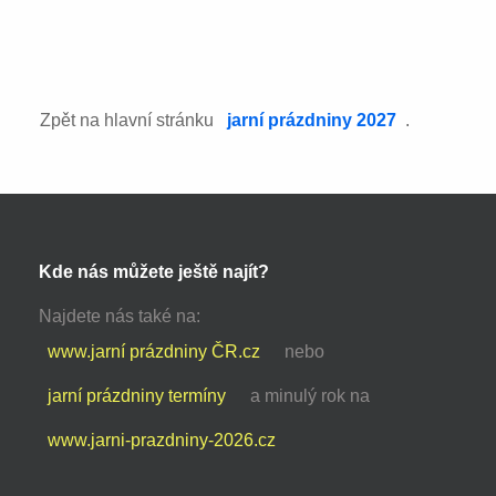
Zpět na hlavní stránku
jarní prázdniny 2027
.
Kde nás můžete ještě najít?
Najdete nás také na:
www.jarní prázdniny ČR.cz
nebo
jarní prázdniny termíny
a minulý rok na
www.jarni-prazdniny-2026.cz