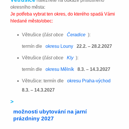
naleznete na odkaze příslušného
okresního města:
Je potřeba vybrat ten okres, do kterého spadá Vámi
hledané město/obec:
Větrušice (
část obce
Čeradice
):
termín dle
okresu Louny
22.2. – 28.2.2027
Větrušice (
část obce
Kly
):
termín dle
okresu Mělník
8.3. – 14.3.2027
Větrušice: termín dle
okresu Praha-východ
8.3. – 14.3.2027
>
možnosti ubytování na jarní
prázdniny 2027