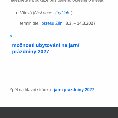
naleznete na odkaze příslušného okresního města:
Vítová (
část obce
Fryšták
):
termín dle
okresu Zlín
8.3. – 14.3.2027
>
možnosti ubytování na jarní
prázdniny 2027
Zpět na hlavní stránku
jarní prázdniny 2027
.