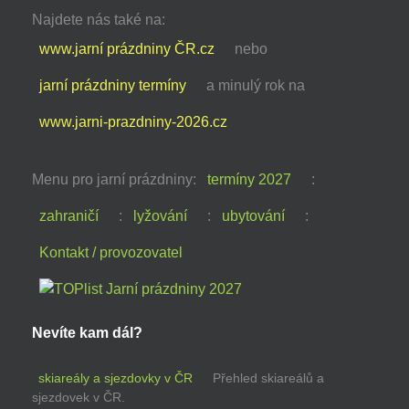
Najdete nás také na:
www.jarní prázdniny ČR.cz
nebo
jarní prázdniny termíny
a minulý rok na
www.jarni-prazdniny-2026.cz
Menu pro jarní prázdniny:
termíny 2027
:
zahraničí
:
lyžování
:
ubytování
:
Kontakt / provozovatel
Nevíte kam dál?
skiareály a sjezdovky v ČR
Přehled skiareálů a
sjezdovek v ČR.