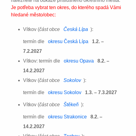
naleznete na odkaze příslušného okresního města:
Je potřeba vybrat ten okres, do kterého spadá Vámi
hledané město/obec:
Vítkov (
část obce
Česká Lípa
):
termín dle
okresu Česká Lípa
1.2. –
7.2.2027
Vítkov: termín dle
okresu Opava
8.2. –
14.2.2027
Vítkov (
část obce
Sokolov
):
termín dle
okresu Sokolov
1.3. – 7.3.2027
Vítkov (
část obce
Štěkeň
):
termín dle
okresu Strakonice
8.2. –
14.2.2027