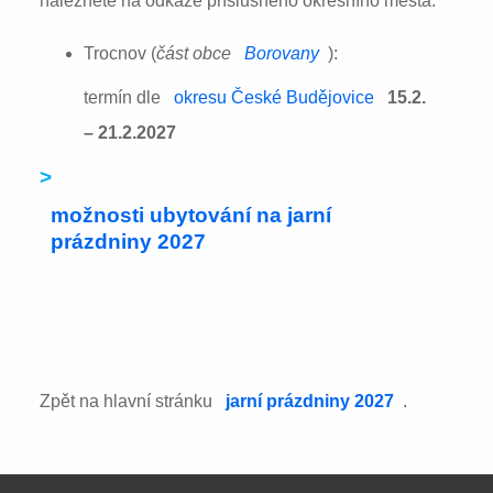
naleznete na odkaze příslušného okresního města:
Trocnov (
část obce
Borovany
):
termín dle
okresu České Budějovice
15.2.
– 21.2.2027
>
možnosti ubytování na jarní
prázdniny 2027
Zpět na hlavní stránku
jarní prázdniny 2027
.