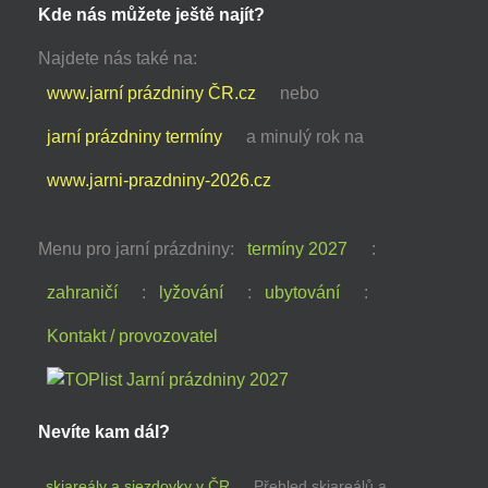
Kde nás můžete ještě najít?
Najdete nás také na:
www.jarní prázdniny ČR.cz
nebo
jarní prázdniny termíny
a minulý rok na
www.jarni-prazdniny-2026.cz
Menu pro jarní prázdniny:
termíny 2027
:
zahraničí
:
lyžování
:
ubytování
:
Kontakt / provozovatel
Nevíte kam dál?
skiareály a sjezdovky v ČR
Přehled skiareálů a