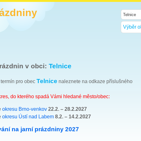
rázdniny
Výběr o
rázdnin v obci:
Telnice
Telnice
h termín pro obec
naleznete na odkaze příslušného
okres, do kterého spadá Vámi hledané město/obec:
e
okresu Brno-venkov
22.2. – 28.2.2027
e
okresu Ústí nad Labem
8.2. – 14.2.2027
ání na jarní prázdniny 2027