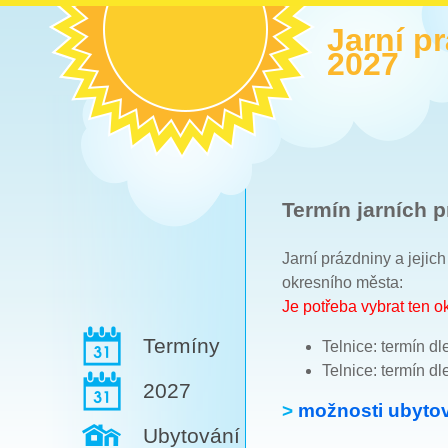
Jarní p
2027
Termín jarních p
Jarní prázdniny a jejic
okresního města:
Je potřeba vybrat ten 
Termíny
Telnice: termín dl
Telnice: termín dl
2027
>
možnosti ubytov
Ubytování