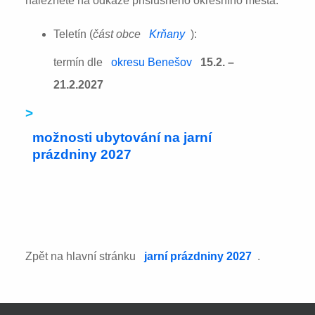
naleznete na odkaze příslušného okresního města:
Teletín (
část obce
Krňany
):
termín dle
okresu Benešov
15.2. –
21.2.2027
>
možnosti ubytování na jarní
prázdniny 2027
Zpět na hlavní stránku
jarní prázdniny 2027
.