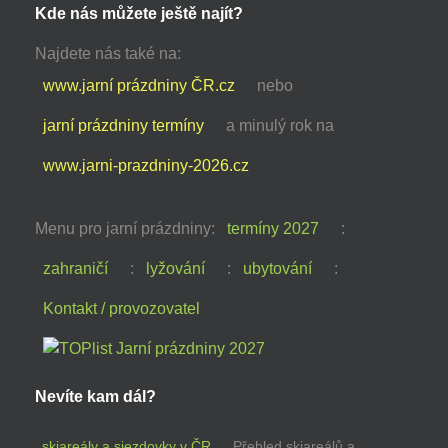
Kde nás můžete ještě najít?
Najdete nás také na:
www.jarní prázdniny ČR.cz
nebo
jarní prázdniny termíny
a minulý rok na
www.jarni-prazdniny-2026.cz
Menu pro jarní prázdniny:
termíny 2027
:
zahraničí
:
lyžování
:
ubytování
:
Kontakt / provozovatel
Nevíte kam dál?
skiareály a sjezdovky v ČR
Přehled skiareálů a