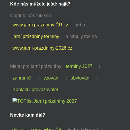
Kde nás můžete ještě najít?
Najdete nás také na:
www.jarní prázdniny ČR.cz
nebo
jarní prázdniny termíny
a minulý rok na
www.jarni-prazdniny-2026.cz
Menu pro jarní prázdniny:
termíny 2027
:
zahraničí
:
lyžování
:
ubytování
:
Kontakt / provozovatel
Nevíte kam dál?
skiareály a sjezdovky v ČR
Přehled skiareálů a