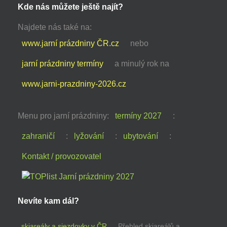
Kde nás můžete ještě najít?
Najdete nás také na:
www.jarní prázdniny ČR.cz
nebo
jarní prázdniny termíny
a minulý rok na
www.jarni-prazdniny-2026.cz
Menu pro jarní prázdniny:
termíny 2027
:
zahraničí
:
lyžování
:
ubytování
:
Kontakt / provozovatel
Nevíte kam dál?
skiareály a sjezdovky v ČR
Přehled skiareálů a